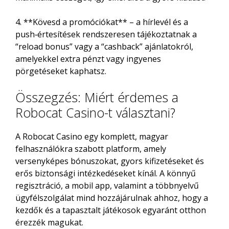
4. **Kövesd a promóciókat** – a hírlevél és a
push‑értesítések rendszeresen tájékoztatnak a
“reload bonus” vagy a “cashback” ajánlatokról,
amelyekkel extra pénzt vagy ingyenes
pörgetéseket kaphatsz.
Összegzés: Miért érdemes a
Robocat Casino-t választani?
A Robocat Casino egy komplett, magyar
felhasználókra szabott platform, amely
versenyképes bónuszokat, gyors kifizetéseket és
erős biztonsági intézkedéseket kínál. A könnyű
regisztráció, a mobil app, valamint a többnyelvű
ügyfélszolgálat mind hozzájárulnak ahhoz, hogy a
kezdők és a tapasztalt játékosok egyaránt otthon
érezzék magukat.