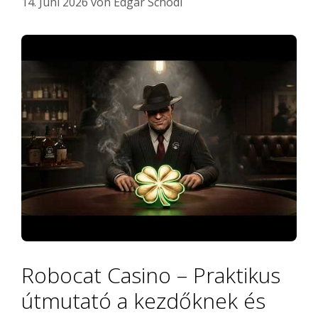
14. Juni 2026
von
Edgar Schodl
Robocat Casino – Praktikus
útmutató a kezdőknek és