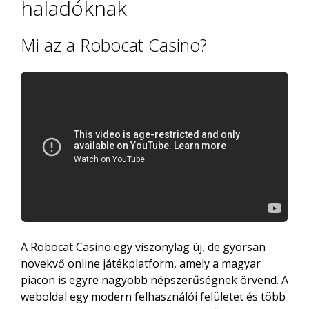
haladóknak
Mi az a Robocat Casino?
A Robocat Casino egy viszonylag új, de gyorsan
növekvő online játékplatform, amely a magyar
piacon is egyre nagyobb népszerűségnek örvend. A
weboldal egy modern felhasználói felületet és több