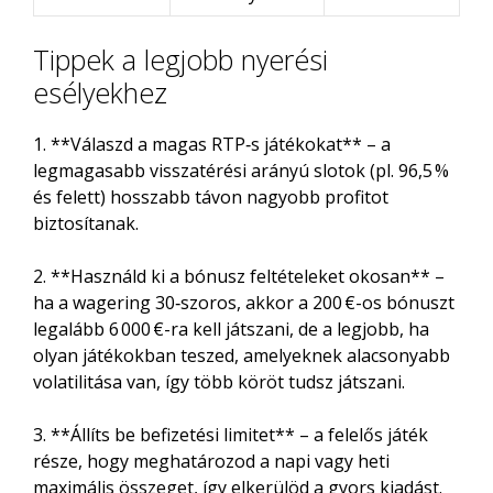
Tippek a legjobb nyerési
esélyekhez
1. **Válaszd a magas RTP‑s játékokat** – a
legmagasabb visszatérési arányú slotok (pl. 96,5 %
és felett) hosszabb távon nagyobb profitot
biztosítanak.
2. **Használd ki a bónusz feltételeket okosan** –
ha a wagering 30‑szoros, akkor a 200 €-os bónuszt
legalább 6 000 €-ra kell játszani, de a legjobb, ha
olyan játékokban teszed, amelyeknek alacsonyabb
volatilitása van, így több köröt tudsz játszani.
3. **Állíts be befizetési limitet** – a felelős játék
része, hogy meghatározod a napi vagy heti
maximális összeget, így elkerülöd a gyors kiadást.