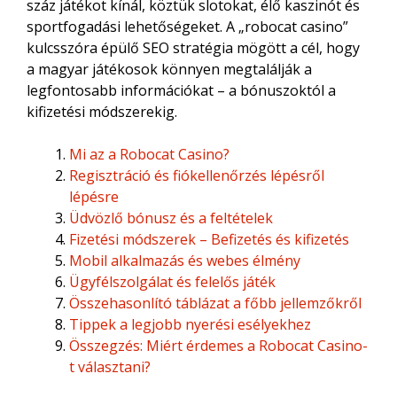
száz játékot kínál, köztük slotokat, élő kaszinót és
sportfogadási lehetőségeket. A „robocat casino”
kulcsszóra épülő SEO stratégia mögött a cél, hogy
a magyar játékosok könnyen megtalálják a
legfontosabb információkat – a bónuszoktól a
kifizetési módszerekig.
Mi az a Robocat Casino?
Regisztráció és fiókellenőrzés lépésről
lépésre
Üdvözlő bónusz és a feltételek
Fizetési módszerek – Befizetés és kifizetés
Mobil alkalmazás és webes élmény
Ügyfélszolgálat és felelős játék
Összehasonlító táblázat a főbb jellemzőkről
Tippek a legjobb nyerési esélyekhez
Összegzés: Miért érdemes a Robocat Casino-
t választani?