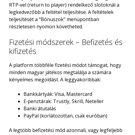
RTP‑vel (return to player) rendelkező slotoknál a
legkedvezőbb a feltétel teljesítése. A feltételek
teljesítését a “Bónuszok” menüpontban
részletesen nyomon követheted.
Fizetési módszerek – Befizetés és
kifizetés
A platform többféle fizetési módot támogat, hogy
minden magyar játékos megtalálja a számára
kényelmes megoldást. A leggyakoribbak:
Bankkártyák: Visa, Mastercard
E‑penztárak: Trustly, Skrill, Neteller
Banki átutalás
PayPal (korlátozottan, csak euróban)
A legtöbb befizetési mód azonnali, vagy legfeljebb