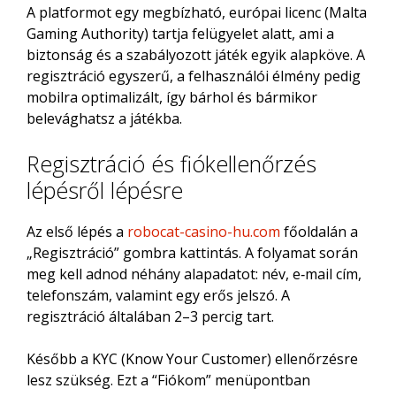
A platformot egy megbízható, európai licenc (Malta
Gaming Authority) tartja felügyelet alatt, ami a
biztonság és a szabályozott játék egyik alapköve. A
regisztráció egyszerű, a felhasználói élmény pedig
mobilra optimalizált, így bárhol és bármikor
belevághatsz a játékba.
Regisztráció és fiókellenőrzés
lépésről lépésre
Az első lépés a
robocat-casino-hu.com
főoldalán a
„Regisztráció” gombra kattintás. A folyamat során
meg kell adnod néhány alapadatot: név, e‑mail cím,
telefonszám, valamint egy erős jelszó. A
regisztráció általában 2–3 percig tart.
Később a KYC (Know Your Customer) ellenőrzésre
lesz szükség. Ezt a “Fiókom” menüpontban