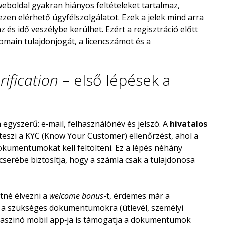
eboldal gyakran hiányos feltételeket tartalmaz,
hezen elérhető ügyfélszolgálatot. Ezek a jelek mind arra
 és idő veszélybe kerülhet. Ezért a regisztráció előtt
omain tulajdonjogát, a licencszámot és a
rification
– első lépések a
 egyszerű: e‑mail, felhasználónév és jelszó. A
hivatalos
eszi a KYC (Know Your Customer) ellenőrzést, ahol a
kumentumokat kell feltölteni. Ez a lépés néhány
 cserébe biztosítja, hogy a számla csak a tulajdonosa
tné élvezni a
welcome bonus
-t, érdemes már a
i a szükséges dokumentumokra (útlevél, személyi
 kaszinó mobil app‑ja is támogatja a dokumentumok