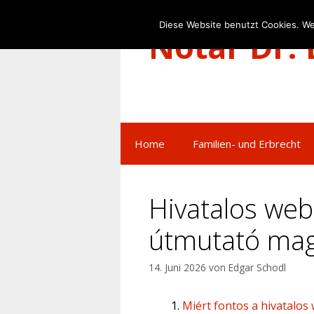
Zum
Inhalt
Diese Website benutzt Cookies. We
Notar Dr. 
springen
Home
Familien- und Erbrecht
Hivatalos web
útmutató mag
14. Juni 2026
von
Edgar Schodl
Miért fontos a hivatalos