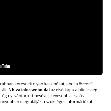
rabban keresnek olyan kaszinókat, ahol a
licencelt
tált. A
hivatalos weboldal
az első kapu a hitelesség
cég nyilvántartott nevével, kevesebb a csalás
önnyebben megtalálják a szükséges információkat.