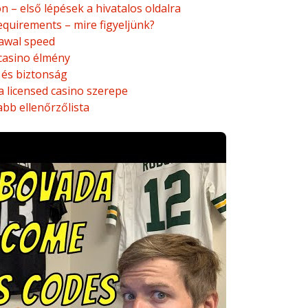
on – első lépések a hivatalos oldalra
quirements – mire figyeljünk?
rawal speed
 casino élmény
 és biztonság
 a licensed casino szerepe
bb ellenőrzőlista