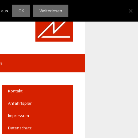
 aus.
OK
Weiterlesen
n
Kontakt
Anfahrtsplan
Impressum
Datenschutz