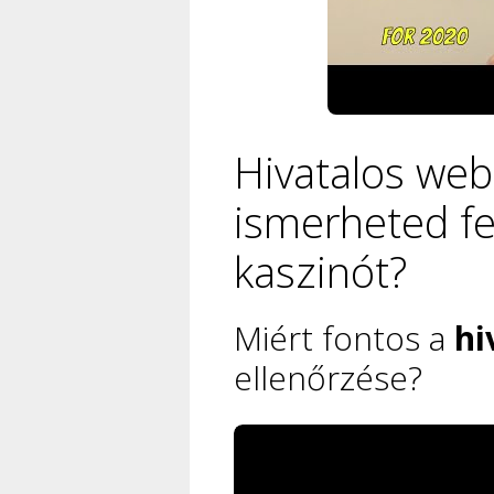
Hivatalos web
ismerheted fe
kaszinót?
Miért fontos a
hi
ellenőrzése?