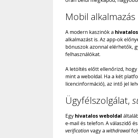
órán belül megkapod, nagyobb 
Mobil alkalmazás
A modern kaszinók a
hivatalo
alkalmazást is. Az app‑ok előny
bónuszok azonnal elérhetők, g
felhasználókat.
A letöltés előtt ellenőrizd, ho
mint a weboldal. Ha a két platf
licencinformáció), az intő jel l
Ügyfélszolgálat,
s
Egy
hivatalos weboldal
általáb
e‑mail és telefon. A válaszidő 
verification
vagy a
withdrawal
fol