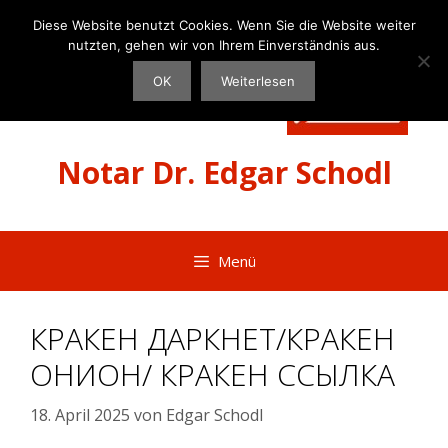
Zum
Diese Website benutzt Cookies. Wenn Sie die Website weiter
Inhalt
nutzten, gehen wir von Ihrem Einverständnis aus.
springen
OK
Weiterlesen
Notar Dr. Edgar Schodl
Menü
КРАКЕН ДАРКНЕТ/КРАКЕН
ОНИОН/ КРАКЕН ССЫЛКА
18. April 2025
von
Edgar Schodl