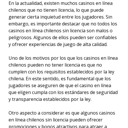
En la actualidad, existen muchos casinos en línea
chilenos que no tienen licencia, lo que puede
generar cierta inquietud entre los jugadores. Sin
embargo, es importante destacar que no todos los
casinos en línea chilenos sin licencia son malos o
peligrosos. Algunos de ellos pueden ser confiables
y ofrecer experiencias de juego de alta calidad.
Uno de los motivos por los que los casinos en línea
chilenos pueden no tener licencia es que no
cumplen con los requisitos establecidos por la ley
chilena. En este sentido, es fundamental que los
jugadores se aseguren de que el casino en línea
que eligen cumpla con los estándares de seguridad
y transparencia establecidos por la ley.
Otro aspecto a considerar es que algunos casinos
en línea chilenos sin licencia pueden ofrecer
promociones y bonos atractivos para atraer a