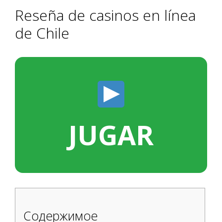
Reseña de casinos en línea
de Chile
JUGAR
Содержимое