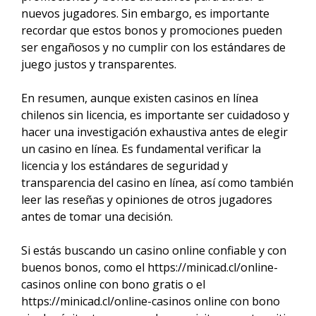
nuevos jugadores. Sin embargo, es importante
recordar que estos bonos y promociones pueden
ser engañosos y no cumplir con los estándares de
juego justos y transparentes.
En resumen, aunque existen casinos en línea
chilenos sin licencia, es importante ser cuidadoso y
hacer una investigación exhaustiva antes de elegir
un casino en línea. Es fundamental verificar la
licencia y los estándares de seguridad y
transparencia del casino en línea, así como también
leer las reseñas y opiniones de otros jugadores
antes de tomar una decisión.
Si estás buscando un casino online confiable y con
buenos bonos, como el https://minicad.cl/online-
casinos online con bono gratis o el
https://minicad.cl/online-casinos online con bono