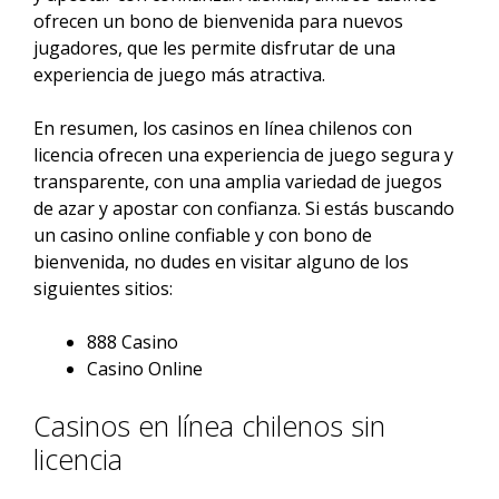
ofrecen un bono de bienvenida para nuevos
jugadores, que les permite disfrutar de una
experiencia de juego más atractiva.
En resumen, los casinos en línea chilenos con
licencia ofrecen una experiencia de juego segura y
transparente, con una amplia variedad de juegos
de azar y apostar con confianza. Si estás buscando
un casino online confiable y con bono de
bienvenida, no dudes en visitar alguno de los
siguientes sitios:
888 Casino
Casino Online
Casinos en línea chilenos sin
licencia