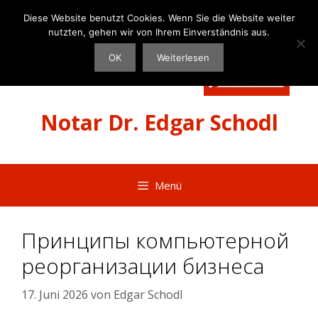
Zum
Diese Website benutzt Cookies. Wenn Sie die Website weiter
Inhalt
nutzten, gehen wir von Ihrem Einverständnis aus.
springen
OK
Weiterlesen
Notar Dr. Edgar Schodl
Menü
Принципы компьютерной
реорганизации бизнеса
17. Juni 2026
von
Edgar Schodl