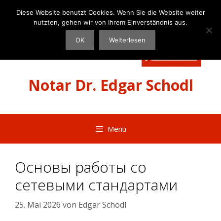
Zum
Diese Website benutzt Cookies. Wenn Sie die Website weiter
Inhalt
nutzten, gehen wir von Ihrem Einverständnis aus.
springen
OK
Weiterlesen
Notar Dr. Edgar Schodl
Menü
Основы работы со
сетевыми стандартами
25. Mai 2026
von
Edgar Schodl