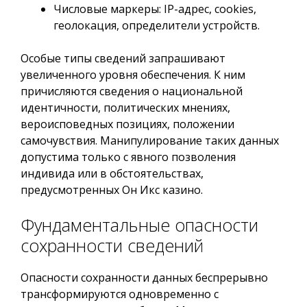
Числовые маркеры: IP-адрес, cookies,
геолокация, определители устройств.
Особые типы сведений запрашивают
увеличенного уровня обеспечения. К ним
причисляются сведения о национальной
идентичности, политических мнениях,
вероисповедных позициях, положении
самочувствия. Манипулирование таких данных
допустима только с явного позволения
индивида или в обстоятельствах,
предусмотренных Он Икс казино.
Фундаментальные опасности
сохранности сведений
Опасности сохранности данных беспрерывно
трансформируются одновременно с