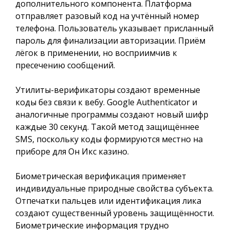
дополнительного компонента. Платформа
отправляет разовый код на учтённый номер
телефона. Пользователь указывает присланный
пароль для финализации авторизации. Приём
лёгок в применении, но восприимчив к
пресечению сообщений.
Утилиты-верификаторы создают временные
коды без связи к вебу. Google Authenticator и
аналогичные программы создают новый шифр
каждые 30 секунд. Такой метод защищённее
SMS, поскольку коды формируются местно на
приборе для Он Икс казино.
Биометрическая верификация применяет
индивидуальные природные свойства субъекта.
Отпечатки пальцев или идентификация лика
создают существенный уровень защищённости.
Биометрические информация трудно