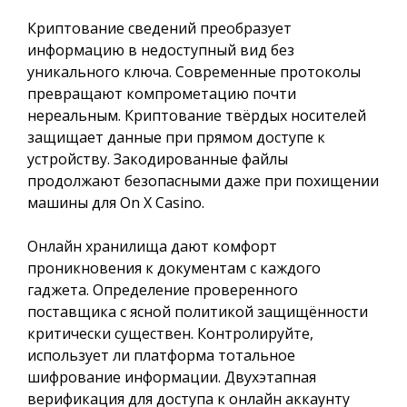
Криптование сведений преобразует
информацию в недоступный вид без
уникального ключа. Современные протоколы
превращают компрометацию почти
нереальным. Криптование твёрдых носителей
защищает данные при прямом доступе к
устройству. Закодированные файлы
продолжают безопасными даже при похищении
машины для On X Casino.
Онлайн хранилища дают комфорт
проникновения к документам с каждого
гаджета. Определение проверенного
поставщика с ясной политикой защищённости
критически существен. Контролируйте,
использует ли платформа тотальное
шифрование информации. Двухэтапная
верификация для доступа к онлайн аккаунту