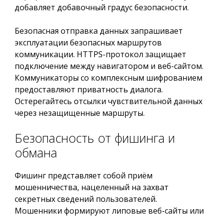
добавляет добавочный градус безопасности.
Безопасная отправка данных запрашивает
эксплуатации безопасных маршрутов
коммуникации. HTTPS-протокол защищает
подключение между навигатором и веб-сайтом.
Коммуникаторы со комплексным шифрованием
предоставляют приватность диалога.
Остерегайтесь отсылки чувствительной данных
через незащищенные маршруты.
Безопасность от фишинга и
обмана
Фишинг представляет собой приём
мошенничества, нацеленный на захват
секретных сведений пользователей.
Мошенники формируют липовые веб-сайты или