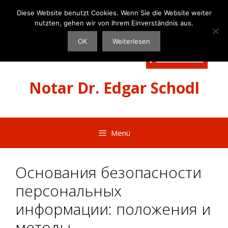
Zum
Diese Website benutzt Cookies. Wenn Sie die Website weiter
Inhalt
nutzten, gehen wir von Ihrem Einverständnis aus.
springen
OK
Weiterlesen
Notar Dr. Edgar Schodl
Menü
Основания безопасности
персональных
информации: положения и
методы