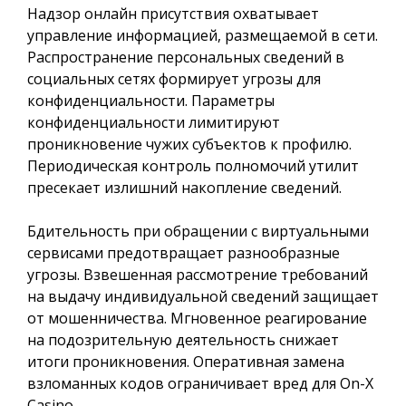
Надзор онлайн присутствия охватывает
управление информацией, размещаемой в сети.
Распространение персональных сведений в
социальных сетях формирует угрозы для
конфиденциальности. Параметры
конфиденциальности лимитируют
проникновение чужих субъектов к профилю.
Периодическая контроль полномочий утилит
пресекает излишний накопление сведений.
Бдительность при обращении с виртуальными
сервисами предотвращает разнообразные
угрозы. Взвешенная рассмотрение требований
на выдачу индивидуальной сведений защищает
от мошенничества. Мгновенное реагирование
на подозрительную деятельность снижает
итоги проникновения. Оперативная замена
взломанных кодов ограничивает вред для On-X
Casino.