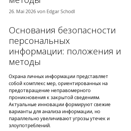
26. Mai 2026
von
Edgar Schodl
Основания безопасности
персональных
информации: положения и
методы
Охрана личных информации представляет
собой комплекс мер, ориентированных на
предотвращение неправомерного
проникновения к закрытой сведениям.
Актуальные инновации формируют свежие
варианты для анализа информации, но
параллельно увеличивают угрозы утечек и
злоупотреблений.