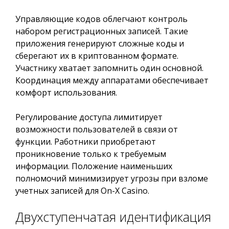
Управляющие кодов облегчают контроль
набором регистрационных записей. Такие
приложения генерируют сложные коды и
сберегают их в криптованном формате.
Участнику хватает запомнить один основной.
Координация между аппаратами обеспечивает
комфорт использования.
Регулирование доступа лимитирует
возможности пользователей в связи от
функции. Работники приобретают
проникновение только к требуемым
информации. Положение наименьших
полномочий минимизирует угрозы при взломе
учетных записей для On-X Casino.
Двухступенчатая идентификация