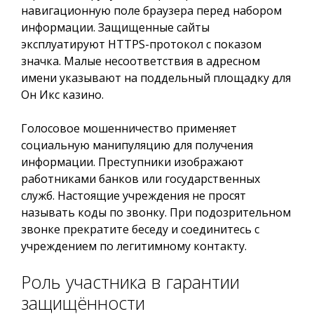
навигационную поле браузера перед набором
информации. Защищенные сайты
эксплуатируют HTTPS-протокол с показом
значка. Малые несоответствия в адресном
имени указывают на поддельный площадку для
Он Икс казино.
Голосовое мошенничество применяет
социальную манипуляцию для получения
информации. Преступники изображают
работниками банков или государственных
служб. Настоящие учреждения не просят
называть коды по звонку. При подозрительном
звонке прекратите беседу и соединитесь с
учреждением по легитимному контакту.
Роль участника в гарантии
защищённости