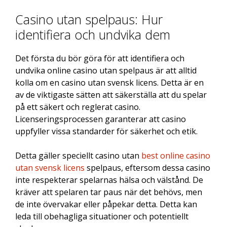
Casino utan spelpaus: Hur
identifiera och undvika dem
Det första du bör göra för att identifiera och
undvika online casino utan spelpaus är att alltid
kolla om en casino utan svensk licens. Detta är en
av de viktigaste sätten att säkerställa att du spelar
på ett säkert och reglerat casino.
Licenseringsprocessen garanterar att casino
uppfyller vissa standarder för säkerhet och etik.
Detta gäller speciellt casino utan
best online casino
utan svensk licens
spelpaus, eftersom dessa casino
inte respekterar spelarnas hälsa och välstånd. De
kräver att spelaren tar paus när det behövs, men
de inte övervakar eller påpekar detta. Detta kan
leda till obehagliga situationer och potentiellt