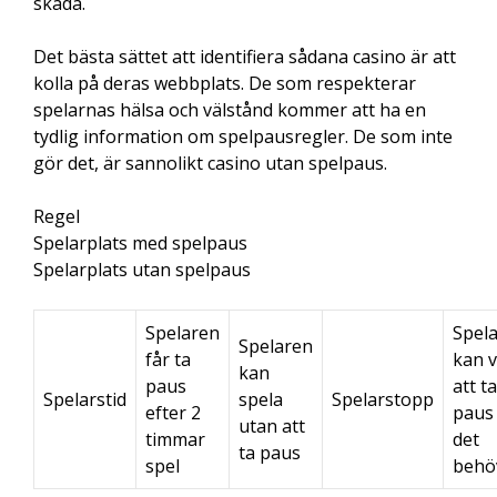
skada.
Det bästa sättet att identifiera sådana casino är att
kolla på deras webbplats. De som respekterar
spelarnas hälsa och välstånd kommer att ha en
tydlig information om spelpausregler. De som inte
gör det, är sannolikt casino utan spelpaus.
Regel
Spelarplats med spelpaus
Spelarplats utan spelpaus
Spelaren
Spel
Spelaren
får ta
kan v
kan
paus
att ta
Spelarstid
spela
Spelarstopp
efter 2
paus
utan att
timmar
det
ta paus
spel
behö