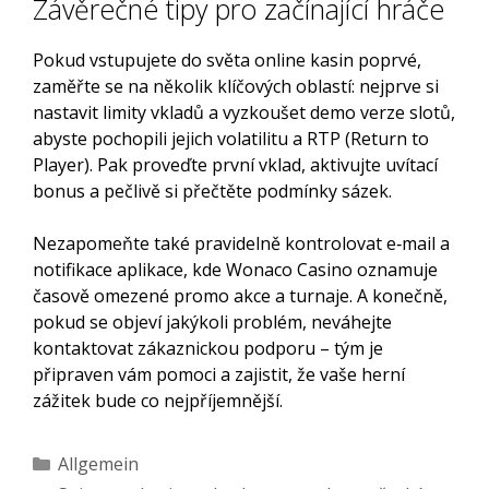
Závěrečné tipy pro začínající hráče
Pokud vstupujete do světa online kasin poprvé,
zaměřte se na několik klíčových oblastí: nejprve si
nastavit limity vkladů a vyzkoušet demo verze slotů,
abyste pochopili jejich volatilitu a RTP (Return to
Player). Pak proveďte první vklad, aktivujte uvítací
bonus a pečlivě si přečtěte podmínky sázek.
Nezapomeňte také pravidelně kontrolovat e‑mail a
notifikace aplikace, kde Wonaco Casino oznamuje
časově omezené promo akce a turnaje. A konečně,
pokud se objeví jakýkoli problém, neváhejte
kontaktovat zákaznickou podporu – tým je
připraven vám pomoci a zajistit, že vaše herní
zážitek bude co nejpříjemnější.
Kategorien
Allgemein