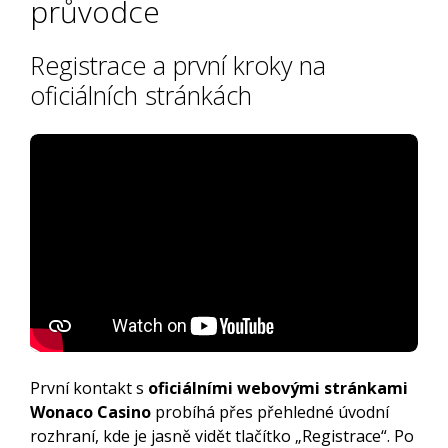
průvodce
Registrace a první kroky na
oficiálních stránkách
První kontakt s
oficiálními webovými stránkami
Wonaco Casino
probíhá přes přehledné úvodní
rozhraní, kde je jasně vidět tlačítko „Registrace“. Po