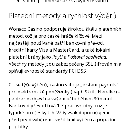
Splňte podmínky sázek a vyberte výhru.
Platební metody a rychlost výběrů
Wonaco Casino podporuje širokou škálu platebních
metod, což je pro české hráče klíčové. Mezi
nejčastěji používané patří bankovní převod,
kreditní karty Visa a MasterCard, a také lokální
platební brány jako
PayU
a
Poštovní spořitelna
.
Všechny metody jsou zabezpečeny SSL šifrováním a
splňují evropské standardy PCI DSS.
Co se týče výběrů, kasino slibuje „instant payouts“
pro elektronické peněženky (např. Skrill, Neteller) –
peníze se objeví na vašem účtu během 30 minut.
Bankovní převod trvá 1‑3 pracovní dny, což je
typické pro český trh. Vždy však doporučujeme
před první výběrem ověřit limit výběru a případné
poplatky.