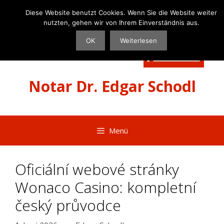
Zum
Diese Website benutzt Cookies. Wenn Sie die Website weiter
Inhalt
nutzten, gehen wir von Ihrem Einverständnis aus.
springen
OK
Weiterlesen
Notar Dr. Edgar Schodl
Menü
Oficiální webové stránky
Wonaco Casino: kompletní
český průvodce