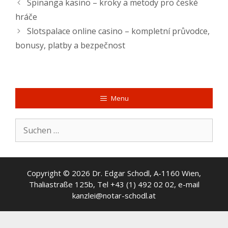
Spinanga kasino – kroky a metody pro české
hráče
Slotspalace online casino – kompletní průvodce,
bonusy, platby a bezpečnost
Menu
Suche
nach:
Copyright © 2026 Dr. Edgar Schodl, A-1160 Wien,
Thaliastraße 125b, Tel +43 (1) 492 02 02, e-mail
kanzlei@notar-schodl.at