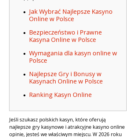
Jak Wybrać Najlepsze Kasyno
Online w Polsce
Bezpieczeństwo i Prawne
Kasyna Online w Polsce
Wymagania dla kasyn online w
Polsce
Najlepsze Gry i Bonusy w
Kasynach Online w Polsce
Ranking Kasyn Online
Jeśli szukasz polskich kasyn, które oferują
najlepsze gry kasynowe i atrakcyjne kasyno online
opinie, jesteś we właściwym miejscu. W 2026 roku