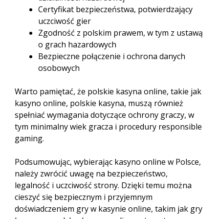
Certyfikat bezpieczeństwa, potwierdzający
uczciwość gier
Zgodność z polskim prawem, w tym z ustawą
o grach hazardowych
Bezpieczne połączenie i ochrona danych
osobowych
Warto pamiętać, że polskie kasyna online, takie jak
kasyno online, polskie kasyna, muszą również
spełniać wymagania dotyczące ochrony graczy, w
tym minimalny wiek gracza i procedury responsible
gaming.
Podsumowując, wybierając kasyno online w Polsce,
należy zwrócić uwagę na bezpieczeństwo,
legalność i uczciwość strony. Dzięki temu można
cieszyć się bezpiecznym i przyjemnym
doświadczeniem gry w kasynie online, takim jak gry