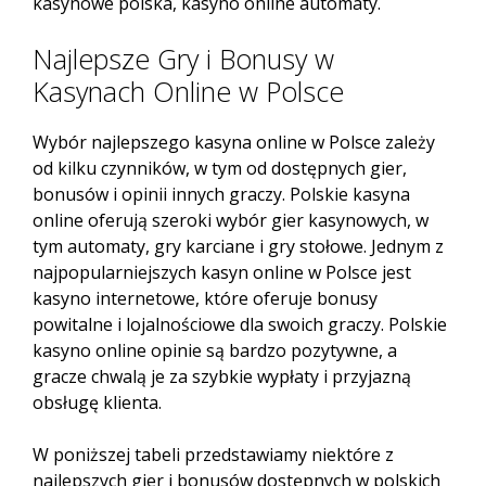
kasynowe polska, kasyno online automaty.
Najlepsze Gry i Bonusy w
Kasynach Online w Polsce
Wybór najlepszego kasyna online w Polsce zależy
od kilku czynników, w tym od dostępnych gier,
bonusów i opinii innych graczy. Polskie kasyna
online oferują szeroki wybór gier kasynowych, w
tym automaty, gry karciane i gry stołowe. Jednym z
najpopularniejszych kasyn online w Polsce jest
kasyno internetowe, które oferuje bonusy
powitalne i lojalnościowe dla swoich graczy. Polskie
kasyno online opinie są bardzo pozytywne, a
gracze chwalą je za szybkie wypłaty i przyjazną
obsługę klienta.
W poniższej tabeli przedstawiamy niektóre z
najlepszych gier i bonusów dostępnych w polskich