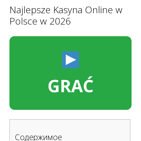
Najlepsze Kasyna Online w
Polsce w 2026
GRAĆ
Содержимое