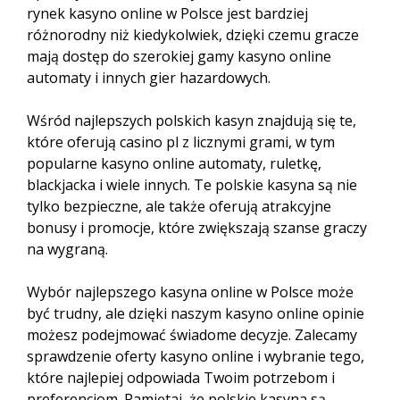
rynek kasyno online w Polsce jest bardziej
różnorodny niż kiedykolwiek, dzięki czemu gracze
mają dostęp do szerokiej gamy kasyno online
automaty i innych gier hazardowych.
Wśród najlepszych polskich kasyn znajdują się te,
które oferują casino pl z licznymi grami, w tym
popularne kasyno online automaty, ruletkę,
blackjacka i wiele innych. Te polskie kasyna są nie
tylko bezpieczne, ale także oferują atrakcyjne
bonusy i promocje, które zwiększają szanse graczy
na wygraną.
Wybór najlepszego kasyna online w Polsce może
być trudny, ale dzięki naszym kasyno online opinie
możesz podejmować świadome decyzje. Zalecamy
sprawdzenie oferty kasyno online i wybranie tego,
które najlepiej odpowiada Twoim potrzebom i
preferencjom. Pamiętaj, że polskie kasyna są