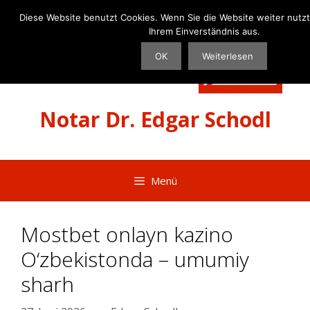
Zum
Diese Website benutzt Cookies. Wenn Sie die Website weiter nutz
Inhalt
Ihrem Einverständnis aus.
springen
OK
Weiterlesen
Notar Dr. Edgar Schodl
Menü
Mostbet onlayn kazino
O‘zbekistonda – umumiy
sharh