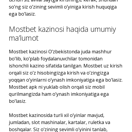
so’ng siz o’zining sevimli o’yiniga kirish huquqiga
ega bo’lasiz.
Mostbet kazinosi haqida umumiy
ma’lumot
Mostbet kazinosi O’zbekistonda juda mashhur
bo’lib, ko’plab foydalanuvchilar tomonidan
ishonchli kazino sifatida tanilgan. Mostbet uz kirish
orqali siz o’z hisobingizga kirish va o’zingizga
yoqqan o’yinlarni o’ynash imkoniyatiga ega bo’lasiz.
Mostbet apk ni yuklab olish orqali siz mobil
qurilmangizda ham o’ynash imkoniyatiga ega
bo’lasiz.
Mostbet kazinosida turli xil o’yinlar mavjud,
jumladan, slot mashinalar, kartalar, ruletka va
boshqalar. Siz o’zining sevimli o’yinini tanlab,