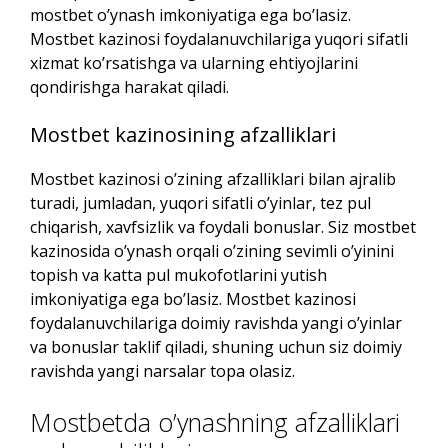
mostbet o’ynash imkoniyatiga ega bo’lasiz.
Mostbet kazinosi foydalanuvchilariga yuqori sifatli
xizmat ko’rsatishga va ularning ehtiyojlarini
qondirishga harakat qiladi.
Mostbet kazinosining afzalliklari
Mostbet kazinosi o’zining afzalliklari bilan ajralib
turadi, jumladan, yuqori sifatli o’yinlar, tez pul
chiqarish, xavfsizlik va foydali bonuslar. Siz mostbet
kazinosida o’ynash orqali o’zining sevimli o’yinini
topish va katta pul mukofotlarini yutish
imkoniyatiga ega bo’lasiz. Mostbet kazinosi
foydalanuvchilariga doimiy ravishda yangi o’yinlar
va bonuslar taklif qiladi, shuning uchun siz doimiy
ravishda yangi narsalar topa olasiz.
Mostbetda o’ynashning afzalliklari