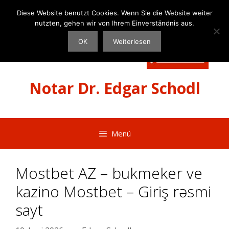
Zum
Diese Website benutzt Cookies. Wenn Sie die Website weiter
Inhalt
nutzten, gehen wir von Ihrem Einverständnis aus.
springen
OK
Weiterlesen
Notar Dr. Edgar Schodl
Menü
Mostbet AZ – bukmeker ve
kazino Mostbet – Giriş rəsmi
sayt