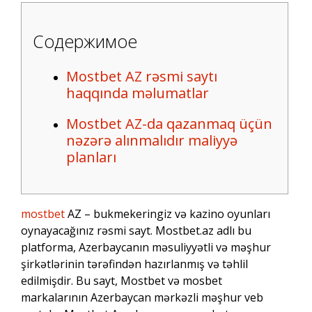
Содержимое
Mostbet AZ rəsmi saytı
haqqında məlumatlar
Mostbet AZ-da qazanmaq üçün
nəzərə alınmalıdır maliyyə
planları
mostbet
AZ – bukmekeringiz və kazino oyunları
oynayacağınız rəsmi sayt. Mostbet.az adlı bu
platforma, Azerbaycanın məsuliyyətli və məşhur
şirkətlərinin tərəfindən hazırlanmış və təhlil
edilmişdir. Bu sayt, Mostbet və mosbet
markalarının Azerbaycan mərkəzli məşhur veb