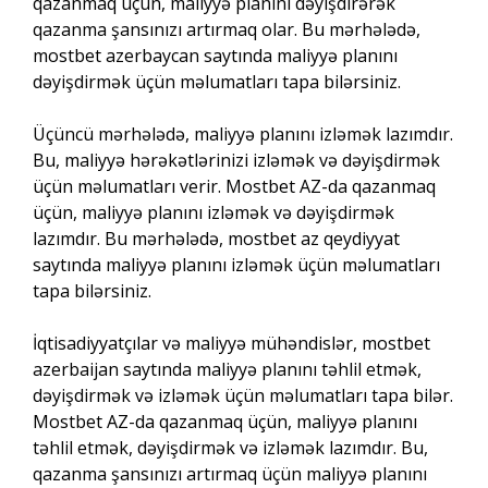
qazanmaq üçün, maliyyə planını dəyişdirərək
qazanma şansınızı artırmaq olar. Bu mərhələdə,
mostbet azerbaycan saytında maliyyə planını
dəyişdirmək üçün məlumatları tapa bilərsiniz.
Üçüncü mərhələdə, maliyyə planını izləmək lazımdır.
Bu, maliyyə hərəkətlərinizi izləmək və dəyişdirmək
üçün məlumatları verir. Mostbet AZ-da qazanmaq
üçün, maliyyə planını izləmək və dəyişdirmək
lazımdır. Bu mərhələdə, mostbet az qeydiyyat
saytında maliyyə planını izləmək üçün məlumatları
tapa bilərsiniz.
İqtisadiyyatçılar və maliyyə mühəndislər, mostbet
azerbaijan saytında maliyyə planını təhlil etmək,
dəyişdirmək və izləmək üçün məlumatları tapa bilər.
Mostbet AZ-da qazanmaq üçün, maliyyə planını
təhlil etmək, dəyişdirmək və izləmək lazımdır. Bu,
qazanma şansınızı artırmaq üçün maliyyə planını