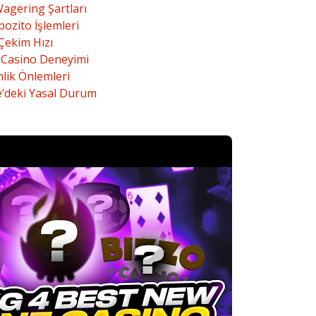
agering Şartları
ozito İşlemleri
Çekim Hızı
 Casino Deneyimi
lik Önlemleri
’deki Yasal Durum
)