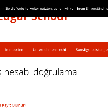
nn Sie die Website weiter nutzten, gehen wir von Ihrem Einverständnis
Edgar Schodl
Immobilien
Unternehmensrecht
Sonstige Leistunge
iş hesabı doğrulama
l Kayıt Olunur?