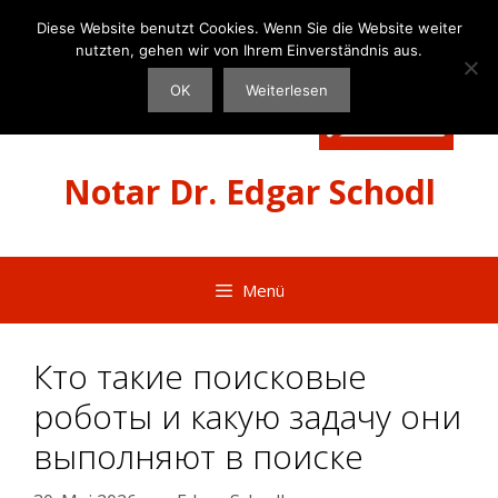
Zum
Diese Website benutzt Cookies. Wenn Sie die Website weiter
Inhalt
nutzten, gehen wir von Ihrem Einverständnis aus.
springen
OK
Weiterlesen
Notar Dr. Edgar Schodl
Menü
Кто такие поисковые
роботы и какую задачу они
выполняют в поиске