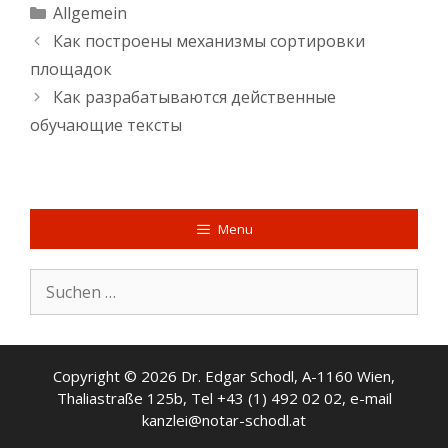
Kategorien
Allgemein
Как построены механизмы сортировки
площадок
Как разрабатываются действенные
обучающие тексты
Menu
Suche
nach:
Copyright © 2026 Dr. Edgar Schodl, A-1160 Wien,
Thaliastraße 125b, Tel +43 (1) 492 02 02, e-mail
kanzlei@notar-schodl.at