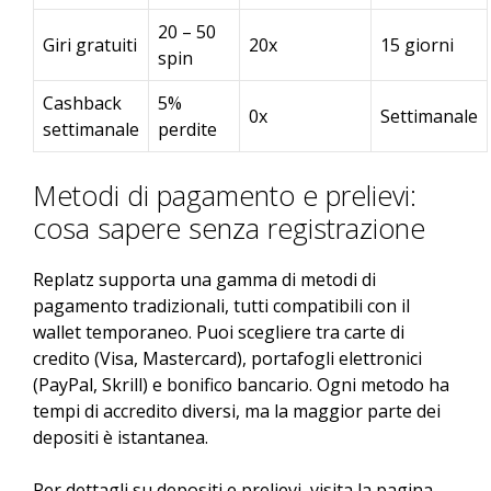
20 – 50
Giri gratuiti
20x
15 giorni
spin
Cashback
5%
0x
Settimanale
settimanale
perdite
Metodi di pagamento e prelievi:
cosa sapere senza registrazione
Replatz supporta una gamma di metodi di
pagamento tradizionali, tutti compatibili con il
wallet temporaneo. Puoi scegliere tra carte di
credito (Visa, Mastercard), portafogli elettronici
(PayPal, Skrill) e bonifico bancario. Ogni metodo ha
tempi di accredito diversi, ma la maggior parte dei
depositi è istantanea.
Per dettagli su depositi e prelievi, visita la pagina