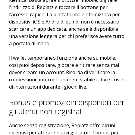
identica. Basta aprire il browser mobile, digitare
l’indirizzo di Replatz e toccare il bottone per
l’accesso rapido. La piattaforma è ottimizzata per
dispositivi iOS e Android, quindi non è necessario
scaricare un’app dedicata, anche se è disponibile
una versione leggera per chi preferisce avere tutto
a portata di mano.
Il wallet temporaneo funziona anche su mobile,
così puoi depositare, giocare e ritirare senza mai
dover creare un account. Ricorda di verificare la
connessione internet: una rete stabile riduce i rischi
di interruzioni durante i giochi live.
Bonus e promozioni disponibili per
gli utenti non registrati
Anche senza registrazione, Replatz offre alcuni
incentivi per attirare nuovi giocatori. I bonus più