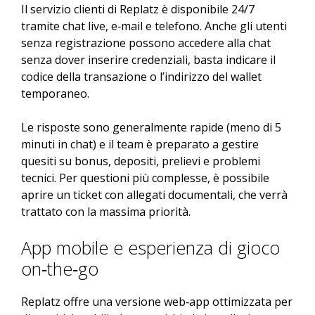
Il servizio clienti di Replatz è disponibile 24/7
tramite chat live, e‑mail e telefono. Anche gli utenti
senza registrazione possono accedere alla chat
senza dover inserire credenziali, basta indicare il
codice della transazione o l’indirizzo del wallet
temporaneo.
Le risposte sono generalmente rapide (meno di 5
minuti in chat) e il team è preparato a gestire
quesiti su bonus, depositi, prelievi e problemi
tecnici. Per questioni più complesse, è possibile
aprire un ticket con allegati documentali, che verrà
trattato con la massima priorità.
App mobile e esperienza di gioco
on‑the‑go
Replatz offre una versione web‑app ottimizzata per