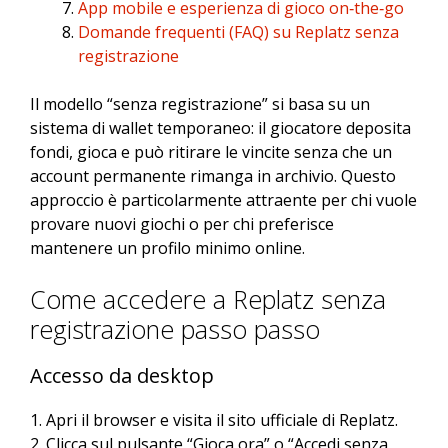
App mobile e esperienza di gioco on‑the‑go
Domande frequenti (FAQ) su Replatz senza
registrazione
Il modello “senza registrazione” si basa su un
sistema di wallet temporaneo: il giocatore deposita
fondi, gioca e può ritirare le vincite senza che un
account permanente rimanga in archivio. Questo
approccio è particolarmente attraente per chi vuole
provare nuovi giochi o per chi preferisce
mantenere un profilo minimo online.
Come accedere a Replatz senza
registrazione passo passo
Accesso da desktop
1. Apri il browser e visita il sito ufficiale di Replatz.
2. Clicca sul pulsante “Gioca ora” o “Accedi senza