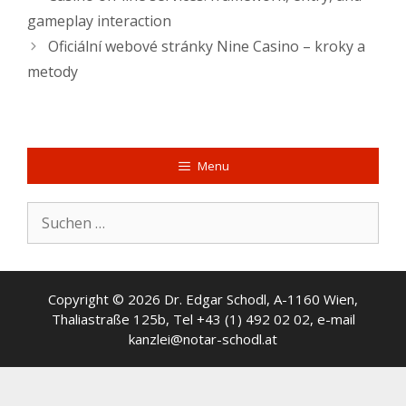
gameplay interaction
Oficiální webové stránky Nine Casino – kroky a
metody
Menu
Suche
nach:
Copyright © 2026 Dr. Edgar Schodl, A-1160 Wien,
Thaliastraße 125b, Tel +43 (1) 492 02 02, e-mail
kanzlei@notar-schodl.at