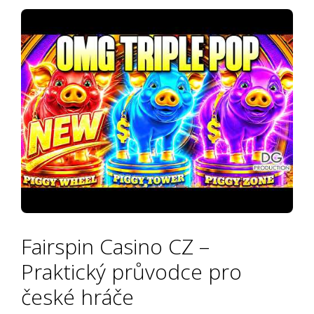
Fairspin Casino CZ –
Praktický průvodce pro
české hráče