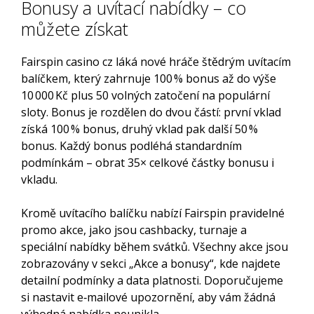
Bonusy a uvítací nabídky – co
můžete získat
Fairspin casino cz láká nové hráče štědrým uvítacím
balíčkem, který zahrnuje 100 % bonus až do výše
10 000 Kč plus 50 volných zatočení na populární
sloty. Bonus je rozdělen do dvou částí: první vklad
získá 100 % bonus, druhý vklad pak další 50 %
bonus. Každý bonus podléhá standardním
podmínkám – obrat 35× celkové částky bonusu i
vkladu.
Kromě uvítacího balíčku nabízí Fairspin pravidelné
promo akce, jako jsou cashbacky, turnaje a
speciální nabídky během svátků. Všechny akce jsou
zobrazovány v sekci „Akce a bonusy“, kde najdete
detailní podmínky a data platnosti. Doporučujeme
si nastavit e‑mailové upozornění, aby vám žádná