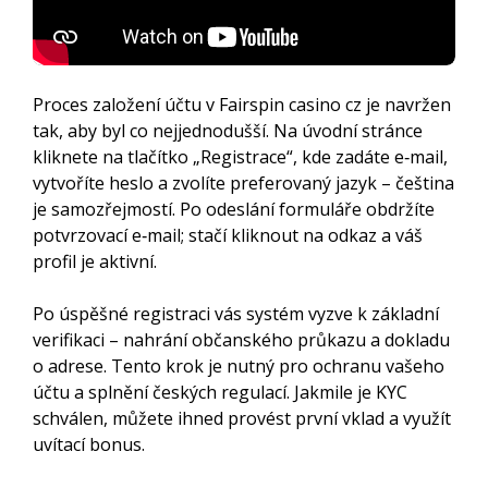
Proces založení účtu v Fairspin casino cz je navržen
tak, aby byl co nejjednodušší. Na úvodní stránce
kliknete na tlačítko „Registrace“, kde zadáte e‑mail,
vytvoříte heslo a zvolíte preferovaný jazyk – čeština
je samozřejmostí. Po odeslání formuláře obdržíte
potvrzovací e‑mail; stačí kliknout na odkaz a váš
profil je aktivní.
Po úspěšné registraci vás systém vyzve k základní
verifikaci – nahrání občanského průkazu a dokladu
o adrese. Tento krok je nutný pro ochranu vašeho
účtu a splnění českých regulací. Jakmile je KYC
schválen, můžete ihned provést první vklad a využít
uvítací bonus.