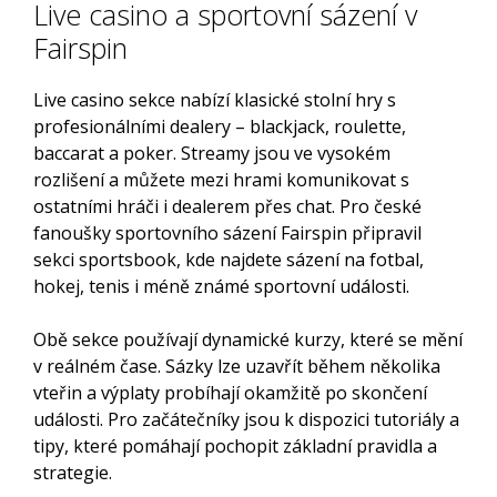
Live casino a sportovní sázení v
Fairspin
Live casino sekce nabízí klasické stolní hry s
profesionálními dealery – blackjack, roulette,
baccarat a poker. Streamy jsou ve vysokém
rozlišení a můžete mezi hrami komunikovat s
ostatními hráči i dealerem přes chat. Pro české
fanoušky sportovního sázení Fairspin připravil
sekci sportsbook, kde najdete sázení na fotbal,
hokej, tenis i méně známé sportovní události.
Obě sekce používají dynamické kurzy, které se mění
v reálném čase. Sázky lze uzavřít během několika
vteřin a výplaty probíhají okamžitě po skončení
události. Pro začátečníky jsou k dispozici tutoriály a
tipy, které pomáhají pochopit základní pravidla a
strategie.