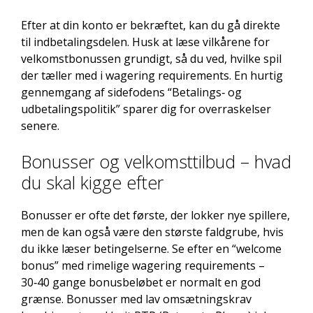
Efter at din konto er bekræftet, kan du gå direkte
til indbetalingsdelen. Husk at læse vilkårene for
velkomstbonussen grundigt, så du ved, hvilke spil
der tæller med i wagering requirements. En hurtig
gennemgang af sidefodens “Betalings‑ og
udbetalingspolitik” sparer dig for overraskelser
senere.
Bonusser og velkomsttilbud – hvad
du skal kigge efter
Bonusser er ofte det første, der lokker nye spillere,
men de kan også være den største faldgrube, hvis
du ikke læser betingelserne. Se efter en “welcome
bonus” med rimelige wagering requirements –
30‑40 gange bonusbeløbet er normalt en god
grænse. Bonusser med lav omsætningskrav