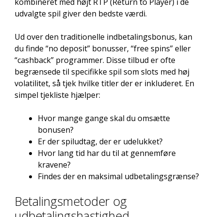
kombineret med højt RTP (Return to Player) i de
udvalgte spil giver den bedste værdi.
Ud over den traditionelle indbetalingsbonus, kan
du finde “no deposit” bonusser, “free spins” eller
“cashback” programmer. Disse tilbud er ofte
begrænsede til specifikke spil som slots med høj
volatilitet, så tjek hvilke titler der er inkluderet. En
simpel tjekliste hjælper:
Hvor mange gange skal du omsætte
bonusen?
Er der spiludtag, der er udelukket?
Hvor lang tid har du til at gennemføre
kravene?
Findes der en maksimal udbetalingsgrænse?
Betalingsmetoder og
udbetalingshastighed