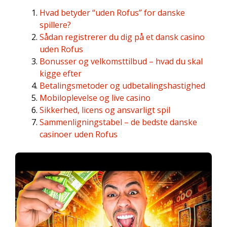
Hvad betyder “uden Rofus” for danske
spillere?
Sådan registrerer du dig på et dansk casino
uden Rofus
Bonusser og velkomsttilbud – hvad du skal
kigge efter
Betalingsmetoder og udbetalingshastighed
Mobiloplevelse og live casino
Sikkerhed, licens og ansvarligt spil
Sammenligningstabel – de bedste danske
casinoer uden Rofus