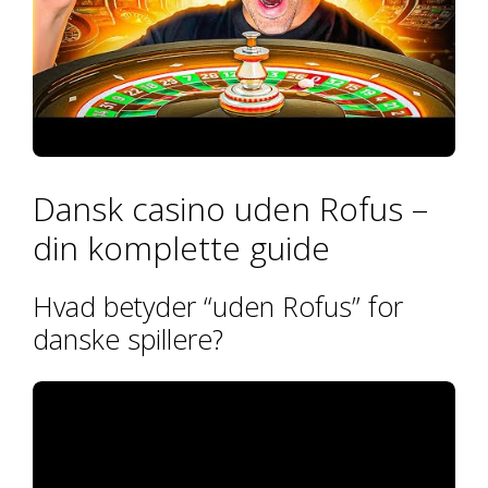
Dansk casino uden Rofus –
din komplette guide
Hvad betyder “uden Rofus” for
danske spillere?