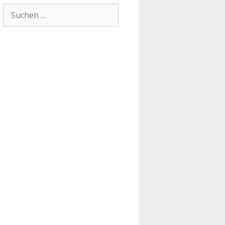
Suche
nach: