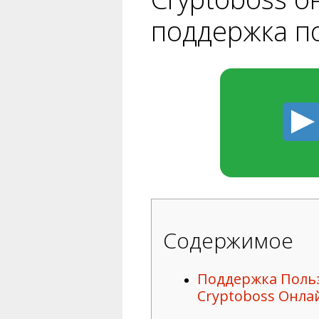
поддержка п
Содержимое
Поддержка Поль
Cryptoboss Онла