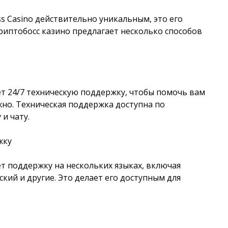
ss Casino действительно уникальным, это его
риптобосс казино предлагает несколько способов
ет 24/7 техническую поддержку, чтобы помочь вам
жно. Техническая поддержка доступна по
и чату.
жку
т поддержку на нескольких языках, включая
ский и другие. Это делает его доступным для