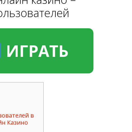
ользователей
ИГРАТЬ
зователей в
йн Казино