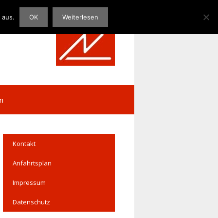
 aus.
OK
Weiterlesen
n
Kontakt
Anfahrtsplan
Impressum
Datenschutz