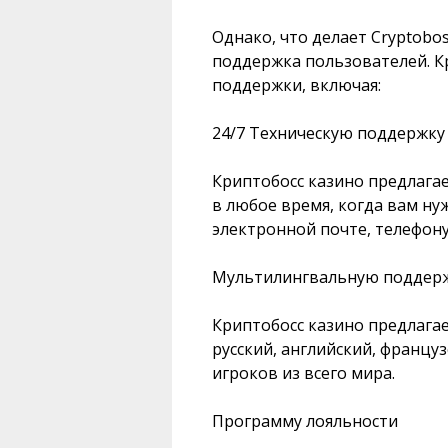
Однако, что делает Cryptobo
поддержка пользователей. К
поддержки, включая:
24/7 Техническую поддержку
Криптобосс казино предлага
в любое время, когда вам ну
электронной почте, телефону 
Мультилингвальную поддер
Криптобосс казино предлагае
русский, английский, француз
игроков из всего мира.
Программу лояльности