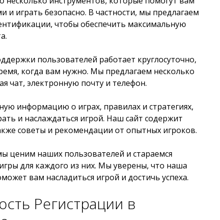
 несколько инструментов, которые помогут вам
 и играть безопасно. В частности, мы предлагаем
ентификации, чтобы обеспечить максимальную
а.
оддержки пользователей работает круглосуточно,
ремя, когда вам нужно. Мы предлагаем несколько
ая чат, электронную почту и телефон.
ую информацию о играх, правилах и стратегиях,
ать и наслаждаться игрой. Наш сайт содержит
акже советы и рекомендации от опытных игроков.
 мы ценим наших пользователей и стараемся
гры для каждого из них. Мы уверены, что наша
ожет вам насладиться игрой и достичь успеха.
ость Регистрации в