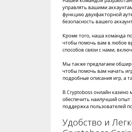
Нашей командой разработано
управлять вашими аккаунтами
функцию двухфакторной аут
безопасность вашего аккаунт
Кроме того, наша команда п
чтобы помочь вам в любое в
способов связи с нами, включ
Мы также предлагаем обширн
чтобы помочь вам начать игр
подробные описания игр, а т
В Cryptoboss онлайн казино
обеспечить наилучший опыт и
поддержка пользователей пом
Удобство и Легк