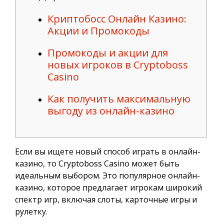
Криптобосс Онлайн Казино:
Акции и Промокоды
Промокоды и акции для
новых игроков в Cryptoboss
Casino
Как получить максимальную
выгоду из онлайн-казино
Если вы ищете новый способ играть в онлайн-
казино, то Cryptoboss Casino может быть
идеальным выбором. Это популярное онлайн-
казино, которое предлагает игрокам широкий
спектр игр, включая слоты, карточные игры и
рулетку.