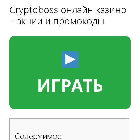
Cryptoboss онлайн казино
– акции и промокоды
ИГРАТЬ
Содержимое