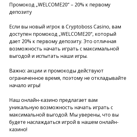
Промокод „WELCOME20“ – 20% к первому
депозиту
Если вы новый игрок в Cryptoboss Casino, вам
доступен промокод „WELCOME20“, который
дает 20% к первому депозиту. Это отличная
возможность начать играть с максимальной
выгодой и испытать наши игры.
Важно: акции и промокоды действуют
ограниченное время, поэтому не откладывайте
начало игры!
Наш онлайн-казино предлагает вам
уникальную возможность начать играть с
максимальной выгодой. Мы уверены, что вы
будете наслаждаться игрой в нашем онлайн-
казино!