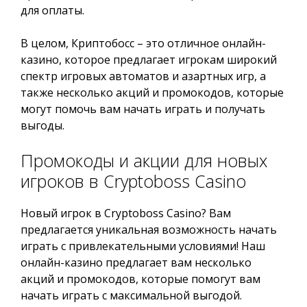
для оплаты.
В целом, Криптобосс – это отличное онлайн-
казино, которое предлагает игрокам широкий
спектр игровых автоматов и азартных игр, а
также несколько акций и промокодов, которые
могут помочь вам начать играть и получать
выгоды.
Промокоды и акции для новых
игроков в Cryptoboss Casino
Новый игрок в Cryptoboss Casino? Вам
предлагается уникальная возможность начать
играть с привлекательными условиями! Наш
онлайн-казино предлагает вам несколько
акций и промокодов, которые помогут вам
начать играть с максимальной выгодой.