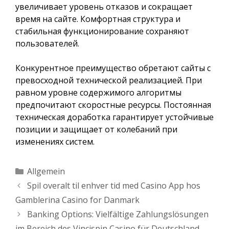
увеличивает уровень отказов и сокращает
время на сайте. Комфортная структура и
стабильная функционирование сохраняют
пользователей.
Конкурентное преимущество обретают сайты с
превосходной технической реализацией. При
равном уровне содержимого алгоритмы
предпочитают скоростные ресурсы. Постоянная
техническая доработка гарантирует устойчивые
позиции и защищает от колебаний при
изменениях систем.
Kategorien
Allgemein
Spil overalt til enhver tid med Casino App hos
Gamblerina Casino for Danmark
Banking Options: Vielfältige Zahlungslösungen
im Bereich des Vincispin Casino für Deutschland