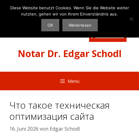
Zum
Diese Website benutzt Cookies. Wenn Sie die Website weiter
Inhalt
nutzten, gehen wir von Ihrem Einverständnis aus.
springen
OK
Weiterlesen
Notar Dr. Edgar Schodl
Menü
Что такое техническая
оптимизация сайта
16. Juni 2026
von
Edgar Schodl