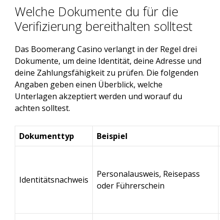
Welche Dokumente du für die
Verifizierung bereithalten solltest
Das Boomerang Casino verlangt in der Regel drei
Dokumente, um deine Identität, deine Adresse und
deine Zahlungsfähigkeit zu prüfen. Die folgenden
Angaben geben einen Überblick, welche
Unterlagen akzeptiert werden und worauf du
achten solltest.
Dokumenttyp
Beispiel
Personalausweis, Reisepass
Identitätsnachweis
oder Führerschein