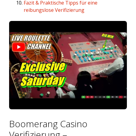
Fazit & Praktische Tipps für eine
reibungslose Verifizierung
Boomerang Casino
Verifizierung –