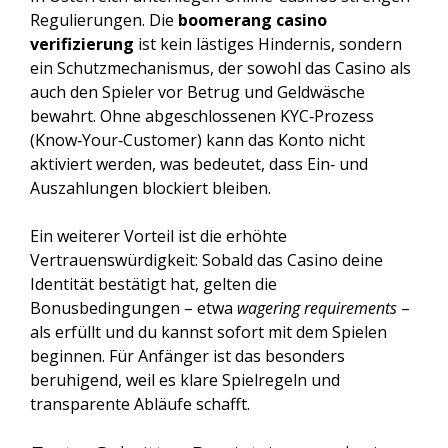
Regulierungen. Die
boomerang casino
verifizierung
ist kein lästiges Hindernis, sondern
ein Schutzmechanismus, der sowohl das Casino als
auch den Spieler vor Betrug und Geldwäsche
bewahrt. Ohne abgeschlossenen KYC‑Prozess
(Know‑Your‑Customer) kann das Konto nicht
aktiviert werden, was bedeutet, dass Ein‑ und
Auszahlungen blockiert bleiben.
Ein weiterer Vorteil ist die erhöhte
Vertrauenswürdigkeit: Sobald das Casino deine
Identität bestätigt hat, gelten die
Bonusbedingungen – etwa
wagering requirements
–
als erfüllt und du kannst sofort mit dem Spielen
beginnen. Für Anfänger ist das besonders
beruhigend, weil es klare Spielregeln und
transparente Abläufe schafft.