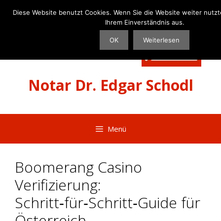
Zum
Diese Website benutzt Cookies. Wenn Sie die Website weiter nutzt
Inhalt
Ihrem Einverständnis aus.
springen
OK
Weiterlesen
Notar Dr. Edgar Schodl
Menü
Boomerang Casino
Verifizierung:
Schritt‑für‑Schritt‑Guide für
Österreich