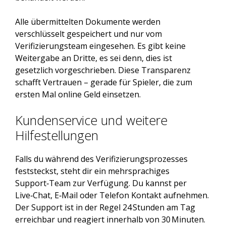
Alle übermittelten Dokumente werden
verschlüsselt gespeichert und nur vom
Verifizierungsteam eingesehen. Es gibt keine
Weitergabe an Dritte, es sei denn, dies ist
gesetzlich vorgeschrieben. Diese Transparenz
schafft Vertrauen – gerade für Spieler, die zum
ersten Mal online Geld einsetzen.
Kundenservice und weitere
Hilfestellungen
Falls du während des Verifizierungsprozesses
feststeckst, steht dir ein mehrsprachiges
Support‑Team zur Verfügung. Du kannst per
Live‑Chat, E‑Mail oder Telefon Kontakt aufnehmen.
Der Support ist in der Regel 24 Stunden am Tag
erreichbar und reagiert innerhalb von 30 Minuten.