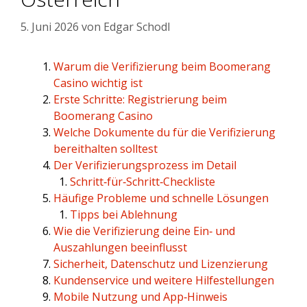
5. Juni 2026
von
Edgar Schodl
Warum die Verifizierung beim Boomerang
Casino wichtig ist
Erste Schritte: Registrierung beim
Boomerang Casino
Welche Dokumente du für die Verifizierung
bereithalten solltest
Der Verifizierungsprozess im Detail
Schritt‑für‑Schritt‑Checkliste
Häufige Probleme und schnelle Lösungen
Tipps bei Ablehnung
Wie die Verifizierung deine Ein‑ und
Auszahlungen beeinflusst
Sicherheit, Datenschutz und Lizenzierung
Kundenservice und weitere Hilfestellungen
Mobile Nutzung und App‑Hinweis