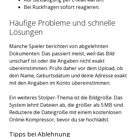
Bei Rückfragen sofort reagieren.
Häufige Probleme und schnelle
Lösungen
Manche Spieler berichten von abgelehnten
Dokumenten. Das passiert meist, weil das Bild
unscharf ist oder die Angaben nicht exakt
übereinstimmen. Prüfe daher vor dem Upload, ob
dein Name, Geburtsdatum und deine Adresse exakt
mit den Angaben im Konto übereinstimmen.
Ein weiteres Stolper‑Thema ist die Bildgröße. Das
System lehnt Dateien ab, die größer als 5 MB sind.
Reduziere die Dateigröße mit einem kostenlosen
Online‑Kompressor, bevor du sie hochlädst.
Tipps bei Ablehnung