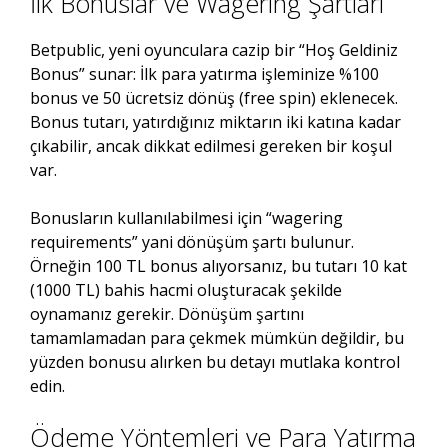
İlk Bonuslar ve Wagering Şartları
Betpublic, yeni oyunculara cazip bir “Hoş Geldiniz
Bonus” sunar: İlk para yatırma işleminize %100
bonus ve 50 ücretsiz dönüş (free spin) eklenecek.
Bonus tutarı, yatırdığınız miktarın iki katına kadar
çıkabilir, ancak dikkat edilmesi gereken bir koşul
var.
Bonusların kullanılabilmesi için “wagering
requirements” yani dönüşüm şartı bulunur.
Örneğin 100 TL bonus alıyorsanız, bu tutarı 10 kat
(1000 TL) bahis hacmi oluşturacak şekilde
oynamanız gerekir. Dönüşüm şartını
tamamlamadan para çekmek mümkün değildir, bu
yüzden bonusu alırken bu detayı mutlaka kontrol
edin.
Ödeme Yöntemleri ve Para Yatırma