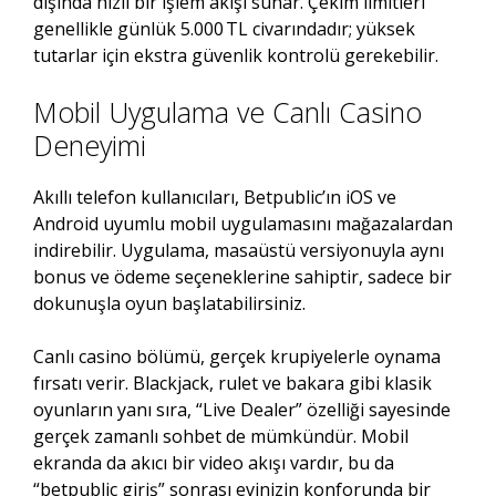
dışında hızlı bir işlem akışı sunar. Çekim limitleri
genellikle günlük 5.000 TL civarındadır; yüksek
tutarlar için ekstra güvenlik kontrolü gerekebilir.
Mobil Uygulama ve Canlı Casino
Deneyimi
Akıllı telefon kullanıcıları, Betpublic’ın iOS ve
Android uyumlu mobil uygulamasını mağazalardan
indirebilir. Uygulama, masaüstü versiyonuyla aynı
bonus ve ödeme seçeneklerine sahiptir, sadece bir
dokunuşla oyun başlatabilirsiniz.
Canlı casino bölümü, gerçek krupiyelerle oynama
fırsatı verir. Blackjack, rulet ve bakara gibi klasik
oyunların yanı sıra, “Live Dealer” özelliği sayesinde
gerçek zamanlı sohbet de mümkündür. Mobil
ekranda da akıcı bir video akışı vardır, bu da
“betpublic giriş” sonrası evinizin konforunda bir