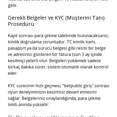
gelir.
Gerekli Belgeler ve KYC (Müşterini Tanı)
Prosedürü
Kayıt sonrası para çekme talebinde bulunacaksanız,
kimlik doğrulama zorunludur. TC kimlik kartı,
pasaport ya da sürücü belgesi gibi resmi bir belge
ve adresinizi gösteren bir fatura (son 3 ay içinde
kesilmiş) yeterli olur. Belgeleri yüklemek sadece
birkaç dakika sürer, sistem otomatik olarak kontrol
eder.
KYC sürecinin hızlı geçmesi, “betpublic giriş” sonrası
oyun deneyiminizin kesintisiz devam etmesini
sağlar. Belgeleriniz onaylandığında, para çekme
limiti anında yükselir.