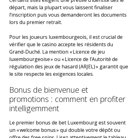
Certains sites exigent une preuve d’identité dès le
départ, mais la plupart vous laissent finaliser
l’inscription puis vous demanderont les documents
lors du premier retrait.
Pour les joueurs luxembourgeois, il est crucial de
vérifier que le casino accepte les résidents du
Grand-Duché. La mention « Licence de jeu
luxembourgeoise » ou « Licence de l’Autorité de
régulation des jeux de hasard (ARJEL) » garantit que
le site respecte les exigences locales.
Bonus de bienvenue et
promotions : comment en profiter
intelligemment
Le premier bonus de bet Luxembourg est souvent
un « welcome bonus » qui double votre dépôt ou
offre des free spins. Lisez attentivement le tableau