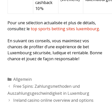
cashback
10 %
Pour une sélection actualisée et plus de détails,
consultez le
top sports betting sites luxembourg
.
En suivant ces conseils, vous maximisez vos
chances de profiter d’une expérience de bet
Luxembourg sécurisée, ludique et rentable. Bonne
chance et jouez de façon responsable !
Kategorien
Allgemein
Free Spins: Zahlungsmethoden und
Auszahlungsgeschwindigkeit in Luxemburg
Ireland casino online overview and options