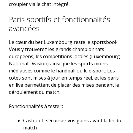
croupier via le chat intégré.
Paris sportifs et fonctionnalités
avancées
Le cœur du bet Luxembourg reste le sportsbook.
Vous y trouverez les grands championnats
européens, les compétitions locales (Luxembourg
National Division) ainsi que les sports moins
médiatisés comme le handball ou le e‑sport. Les
cotes sont mises à jour en temps réel, et les paris
en live permettent de placer des mises pendant le
déroulement du match.
Fonctionnalités à tester :
Cash‑out : sécuriser vos gains avant la fin du
match