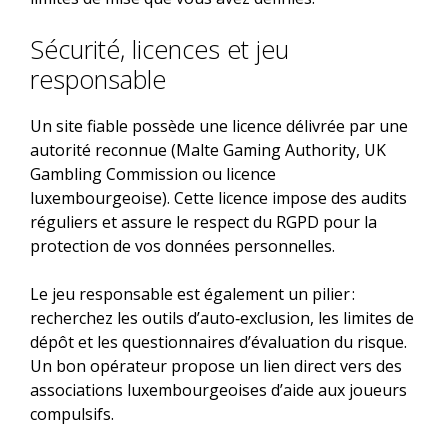
Sécurité, licences et jeu
responsable
Un site fiable possède une licence délivrée par une
autorité reconnue (Malte Gaming Authority, UK
Gambling Commission ou licence
luxembourgeoise). Cette licence impose des audits
réguliers et assure le respect du RGPD pour la
protection de vos données personnelles.
Le jeu responsable est également un pilier :
recherchez les outils d’auto‑exclusion, les limites de
dépôt et les questionnaires d’évaluation du risque.
Un bon opérateur propose un lien direct vers des
associations luxembourgeoises d’aide aux joueurs
compulsifs.