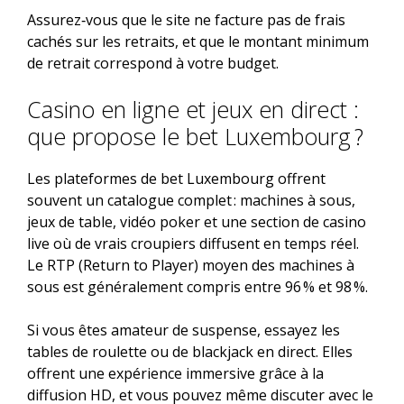
Assurez‑vous que le site ne facture pas de frais
cachés sur les retraits, et que le montant minimum
de retrait correspond à votre budget.
Casino en ligne et jeux en direct :
que propose le bet Luxembourg ?
Les plateformes de bet Luxembourg offrent
souvent un catalogue complet : machines à sous,
jeux de table, vidéo poker et une section de casino
live où de vrais croupiers diffusent en temps réel.
Le RTP (Return to Player) moyen des machines à
sous est généralement compris entre 96 % et 98 %.
Si vous êtes amateur de suspense, essayez les
tables de roulette ou de blackjack en direct. Elles
offrent une expérience immersive grâce à la
diffusion HD, et vous pouvez même discuter avec le