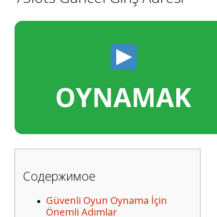
OYNAMAK
Содержимое
Güvenli Oyun Oynama İçin
Önemli Adımlar