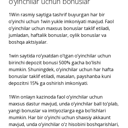
o’yinchilar uchun bonuslar
1Win rasmiy saytiga tashrif buyurgan har bir
o’yinchi uchun 1win yukle imkoniyati mavjud. Faol
o’yinchilar uchun maxsus bonuslar taklif etiladi,
jumladan, haftalik bonuslar, oylik bonuslar va
boshqa aktsiyalar.
1win saytida ro’yxatdan o’tgan o’yinchilar uchun
birinchi depozit bonusi 500% gacha bo’lishi
mumkin. Shuningdek, o’yinchilar uchun har hafta
bonuslar taklif etiladi, masalan, payshanba kuni
depozitni 15% ga oshirish imkoniyati.
1Win onlayn kazinoda faol o’yinchilar uchun
maxsus dastur mavjud, unda o’yinchilar ball to’plab,
yangi bonuslar va imtiyozlarga ega bo’lishlari
mumkin. Har bir o’yinchi uchun shaxsiy akkaunt
mavjud, unda o’yinchilar o’z hisobini boshqarishlari,