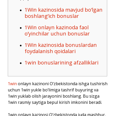
1Win kazinosida mavjud bo’lgan
boshlang’ich bonuslar
1Win onlayn kazinoda faol
o’yinchilar uchun bonuslar
1Win kazinosida bonuslardan
foydalanish qoidalari
1win bonuslarining afzalliklari
1win
onlayn kazinoni O‘zbekistonda ishga tushirish
uchun 1win yukle bo‘limiga tashrif buyuring va
1win yuklab olish jarayonini boshlang. Bu sizga
1win rasmiy saytiga bepul kirish imkonini beradi.
1win onlayn kazinosi O‘zbekistonda juda mashhur,