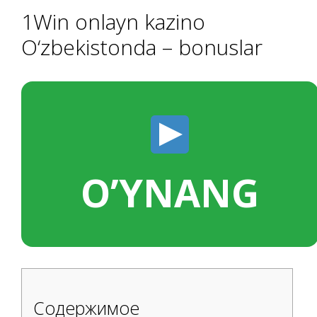
1Win onlayn kazino
O‘zbekistonda – bonuslar
O’YNANG
Содержимое