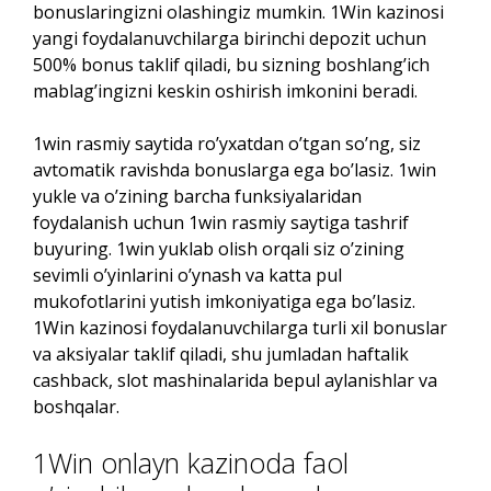
bonuslaringizni olashingiz mumkin. 1Win kazinosi
yangi foydalanuvchilarga birinchi depozit uchun
500% bonus taklif qiladi, bu sizning boshlang’ich
mablag’ingizni keskin oshirish imkonini beradi.
1win rasmiy saytida ro’yxatdan o’tgan so’ng, siz
avtomatik ravishda bonuslarga ega bo’lasiz. 1win
yukle va o’zining barcha funksiyalaridan
foydalanish uchun 1win rasmiy saytiga tashrif
buyuring. 1win yuklab olish orqali siz o’zining
sevimli o’yinlarini o’ynash va katta pul
mukofotlarini yutish imkoniyatiga ega bo’lasiz.
1Win kazinosi foydalanuvchilarga turli xil bonuslar
va aksiyalar taklif qiladi, shu jumladan haftalik
cashback, slot mashinalarida bepul aylanishlar va
boshqalar.
1Win onlayn kazinoda faol