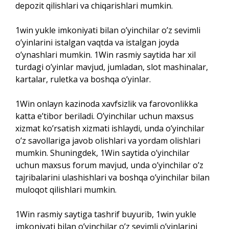
depozit qilishlari va chiqarishlari mumkin.
1win yukle imkoniyati bilan o’yinchilar o’z sevimli
o’yinlarini istalgan vaqtda va istalgan joyda
o’ynashlari mumkin. 1Win rasmiy saytida har xil
turdagi o’yinlar mavjud, jumladan, slot mashinalar,
kartalar, ruletka va boshqa o’yinlar.
1Win onlayn kazinoda xavfsizlik va farovonlikka
katta e’tibor beriladi. O’yinchilar uchun maxsus
xizmat ko’rsatish xizmati ishlaydi, unda o’yinchilar
o’z savollariga javob olishlari va yordam olishlari
mumkin. Shuningdek, 1Win saytida o’yinchilar
uchun maxsus forum mavjud, unda o’yinchilar o’z
tajribalarini ulashishlari va boshqa o’yinchilar bilan
muloqot qilishlari mumkin.
1Win rasmiy saytiga tashrif buyurib, 1win yukle
imkoniyati bilan o’yinchilar o’z sevimli o’yinlarini