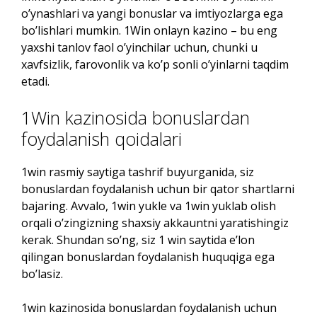
o’ynashlari va yangi bonuslar va imtiyozlarga ega
bo’lishlari mumkin. 1Win onlayn kazino – bu eng
yaxshi tanlov faol o’yinchilar uchun, chunki u
xavfsizlik, farovonlik va ko’p sonli o’yinlarni taqdim
etadi.
1Win kazinosida bonuslardan
foydalanish qoidalari
1win rasmiy saytiga tashrif buyurganida, siz
bonuslardan foydalanish uchun bir qator shartlarni
bajaring. Avvalo, 1win yukle va 1win yuklab olish
orqali o’zingizning shaxsiy akkauntni yaratishingiz
kerak. Shundan so’ng, siz 1 win saytida e’lon
qilingan bonuslardan foydalanish huquqiga ega
bo’lasiz.
1win kazinosida bonuslardan foydalanish uchun