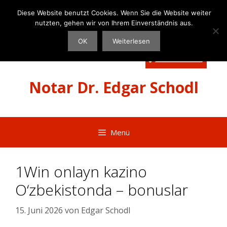
Zum
Diese Website benutzt Cookies. Wenn Sie die Website weiter
Inhalt
nutzten, gehen wir von Ihrem Einverständnis aus.
springen
OK
Weiterlesen
Notar Dr. Edgar Schodl
Menü
1Win onlayn kazino
O‘zbekistonda – bonuslar
15. Juni 2026
von
Edgar Schodl