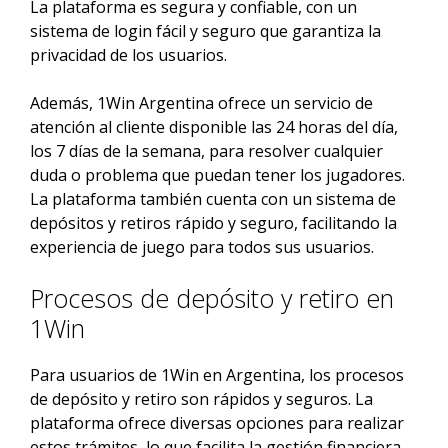
La plataforma es segura y confiable, con un
sistema de login fácil y seguro que garantiza la
privacidad de los usuarios.
Además, 1Win Argentina ofrece un servicio de
atención al cliente disponible las 24 horas del día,
los 7 días de la semana, para resolver cualquier
duda o problema que puedan tener los jugadores.
La plataforma también cuenta con un sistema de
depósitos y retiros rápido y seguro, facilitando la
experiencia de juego para todos sus usuarios.
Procesos de depósito y retiro en
1Win
Para usuarios de 1Win en Argentina, los procesos
de depósito y retiro son rápidos y seguros. La
plataforma ofrece diversas opciones para realizar
estos trámites, lo que facilita la gestión financiera