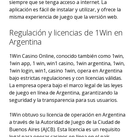
siempre que se tenga acceso a internet. La
aplicación es fácil de instalar y utilizar, y ofrece la
misma experiencia de juego que la versión web.
Regulación y licencias de 1Win en
Argentina
1Win Casino Online, conocido también como 1win,
1win app, 1 win, win1 casino, 1win argentina, 1win,
1win login, win1, casino 1win, opera en Argentina
bajo estrictas regulaciones y con licencias válidas.
La empresa opera bajo el marco legal de las leyes
de juego en línea de Argentina, garantizando la
seguridad y la transparencia para sus usuarios.
1Win obtuvo su licencia de operación en Argentina
a través de la Autoridad de Juego de la Ciudad de
Buenos Aires (AJCB). Esta licencia es un requisito
legal para operar casinos en línea en el país,