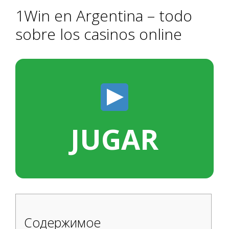
1Win en Argentina – todo
sobre los casinos online
JUGAR
Содержимое