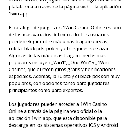
plataforma a través de la página web o la aplicación
1win app.
El catálogo de juegos en 1Win Casino Online es uno
de los más variados del mercado. Los usuarios
pueden elegir entre máquinas tragamonedas,
ruleta, blackjack, poker y otros juegos de azar.
Algunas de las máquinas tragamonedas más
populares incluyen „Win1“, „One Win“ y „1Win
Casino“, que ofrecen giros gratis y bonificaciones
especiales. Además, la ruleta y el blackjack son muy
populares, con opciones tanto para jugadores
principiantes como para expertos.
Los jugadores pueden acceder a 1Win Casino
Online a través de la página web oficial o la
aplicación 1win app, que está disponible para
descarga en los sistemas operativos iOS y Android.