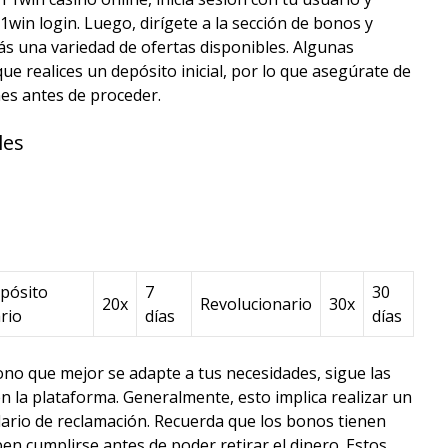
1win login. Luego, dirígete a la sección de bonos y
 una variedad de ofertas disponibles. Algunas
 realices un depósito inicial, por lo que asegúrate de
nes antes de proceder.
les
pósito
7
30
20x
Revolucionario
30x
ario
días
días
ono que mejor se adapte a tus necesidades, sigue las
n la plataforma. Generalmente, esto implica realizar un
ario de reclamación. Recuerda que los bonos tienen
n cumplirse antes de poder retirar el dinero. Estos