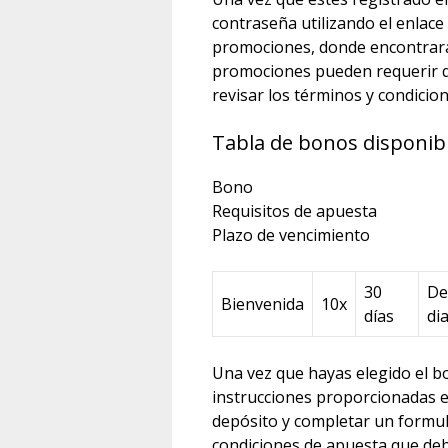
contraseña utilizando el enlace 
promociones, donde encontrarás
promociones pueden requerir que
revisar los términos y condicio
Tabla de bonos disponib
Bono
Requisitos de apuesta
Plazo de vencimiento
30
De
Bienvenida
10x
días
di
Una vez que hayas elegido el b
instrucciones proporcionadas e
depósito y completar un formul
condiciones de apuesta que debe