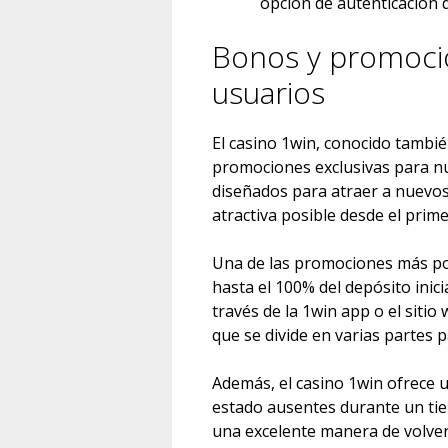
opción de autenticación d
Bonos y promocio
usuarios
El casino 1win, conocido tamb
promociones exclusivas para nu
diseñados para atraer a nuevos
atractiva posible desde el pri
Una de las promociones más po
hasta el 100% del depósito inic
través de la 1win app o el siti
que se divide en varias partes p
Además, el casino 1win ofrece 
estado ausentes durante un tie
una excelente manera de volver 