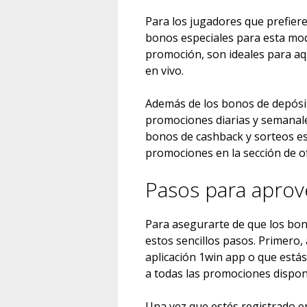
Para los jugadores que prefier
bonos especiales para esta mod
promoción, son ideales para aq
en vivo.
Además de los bonos de depósit
promociones diarias y semanale
bonos de cashback y sorteos es
promociones en la sección de ofe
Pasos para aprov
Para asegurarte de que los bon
estos sencillos pasos. Primero, 
aplicación 1win app o que estás u
a todas las promociones disponi
Una vez que estés registrado en