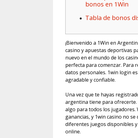
bonos en 1Win
Tabla de bonos di
¡Bienvenido a 1Win en Argentin
casino y apuestas deportivas pa
nuevo en el mundo de los casino
perfecta para comenzar. Para r
datos personales. 1win login e
agradable y confiable.
Una vez que te hayas registrado
argentina tiene para ofrecerte
algo para todos los jugadores.
ganancias, y 1win casino no se 
diferentes juegos disponibles y
online.